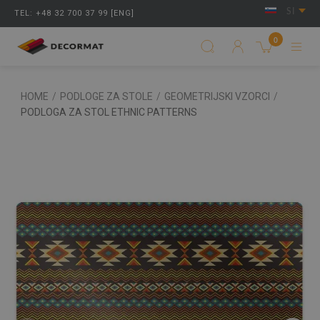
SI
TEL: +48 32 700 37 99 [ENG]
0
HOME
/
PODLOGE ZA STOLE
/
GEOMETRIJSKI VZORCI
/
PODLOGA ZA STOL ETHNIC PATTERNS