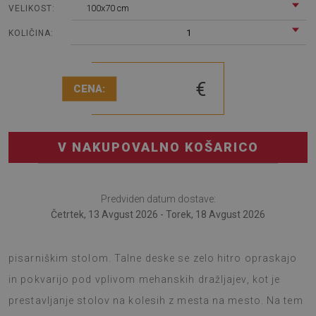
100x70 cm
VELIKOST:
1
KOLIČINA:
€
CENA:
V NAKUPOVALNO KOŠARICO
Predviden datum dostave:
Četrtek, 13 Avgust 2026 - Torek, 18 Avgust 2026
Preproga za pod stol je izvirna rešitev za sobo s
pisarniškim stolom. Talne deske se zelo hitro opraskajo
in pokvarijo pod vplivom mehanskih dražljajev, kot je
prestavljanje stolov na kolesih z mesta na mesto. Na tem