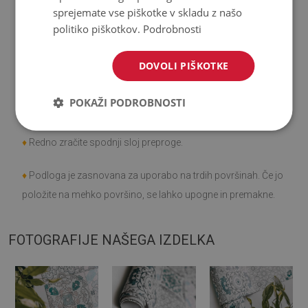
sprejemate vse piškotke v skladu z našo
♦
Upoštevajte, da poškodbe, ki nastanejo pri uporabi zaradi
politiko piškotkov.
Podrobnosti
minevanja časa (npr. obraba), niso predmet reklamacije.
DOVOLI PIŠKOTKE
♦
Kako skrbeti za izdelek?
POKAŽI PODROBNOSTI
♦
Čistite z vlažno krpo -
ne uporabljajte močnih kemikalij.
♦
Redno zračite spodnji sloj preproge.
♦
Podloga je zasnovana za uporabo na trdih površinah. Če jo
položite na mehko površino, se lahko upogne in premakne.
FOTOGRAFIJE NAŠEGA IZDELKA