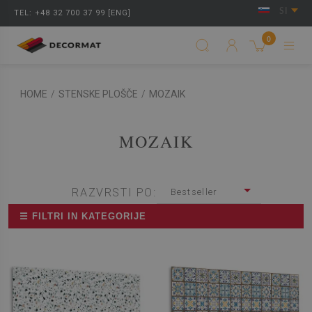
SI
TEL: +48 32 700 37 99 [ENG]
0
HOME
/
STENSKE PLOŠČE
/
MOZAIK
MOZAIK
RAZVRSTI PO:
Bestseller
☰ FILTRI IN KATEGORIJE