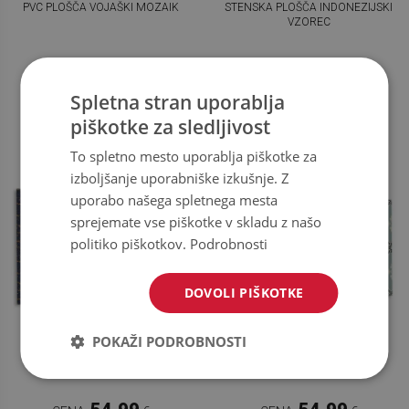
PVC PLOŠČA VOJAŠKI MOZAIK
STENSKA PLOŠČA INDONEZIJSKI
VZOREC
54.99
54.99
CENA:
€
CENA:
€
Spletna stran uporablja
KUPI ZDAJ
KUPI ZDAJ
piškotke za sledljivost
To spletno mesto uporablja piškotke za
izboljšanje uporabniške izkušnje. Z
uporabo našega spletnega mesta
sprejemate vse piškotke v skladu z našo
politiko piškotkov.
Podrobnosti
DOVOLI PIŠKOTKE
POKAŽI PODROBNOSTI
PVC PLOŠČA RAZPOKE PRI
PVC PLOŠČA KRALJEVSKI
MARMORJU
ORNAMENT