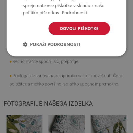
sprejemate vse piškotke v skladu z našo
♦
Upoštevajte, da poškodbe, ki nastanejo pri uporabi zaradi
politiko piškotkov.
Podrobnosti
minevanja časa (npr. obraba), niso predmet reklamacije.
DOVOLI PIŠKOTKE
♦
Kako skrbeti za izdelek?
POKAŽI PODROBNOSTI
♦
Čistite z vlažno krpo -
ne uporabljajte močnih kemikalij.
♦
Redno zračite spodnji sloj preproge.
♦
Podloga je zasnovana za uporabo na trdih površinah. Če jo
položite na mehko površino, se lahko upogne in premakne.
FOTOGRAFIJE NAŠEGA IZDELKA