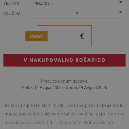
100x70 cm
VELIKOST:
1
KOLIČINA:
€
CENA:
V NAKUPOVALNO KOŠARICO
Predviden datum dostave:
Petek, 14 Avgust 2026 - Sreda, 19 Avgust 2026
Podloga za stol bo zagotovo uporabna v vsakem
prostoru s pisarniškimi stoli. Uporaba pisarniškega stola
ima za posledico uničevanje talne površine, zato je dobro
poskrbeti za zaščito tal. Tako ploščice kot plošče so