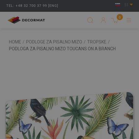
SI
TEL: +48 32 700 37 99 [ENG]
0
HOME
/
PODLOGE ZA PISALNO MIZO
/
TROPSKE
/
PODLOGA ZA PISALNO MIZO TOUCANS ON A BRANCH