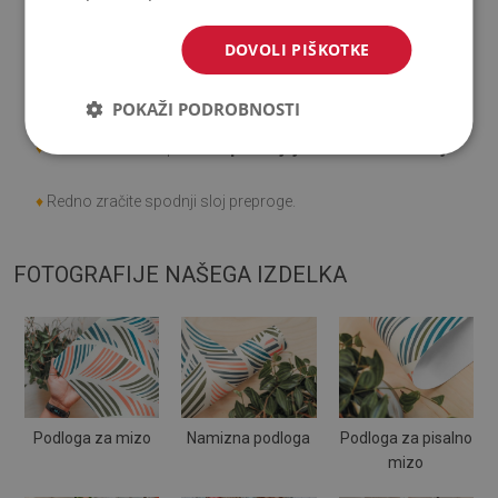
♦
Upoštevajte, da poškodbe, ki nastanejo pri uporabi zaradi
minevanja časa (npr. obraba), niso predmet reklamacije.
DOVOLI PIŠKOTKE
♦
Kako skrbeti za izdelek?
POKAŽI PODROBNOSTI
♦
Čistite z vlažno krpo -
ne uporabljajte močnih kemikalij.
♦
Redno zračite spodnji sloj preproge.
FOTOGRAFIJE NAŠEGA IZDELKA
Podloga za mizo
Namizna podloga
Podloga za pisalno
mizo