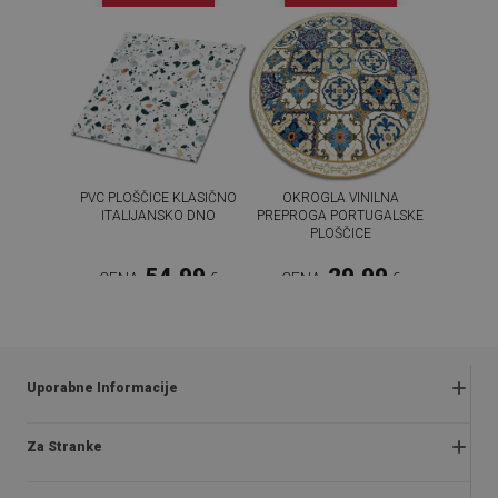
PVC PLOŠČICE KLASIČNO
OKROGLA VINILNA
ITALIJANSKO DNO
PREPROGA PORTUGALSKE
PLOŠČICE
54.99
29.99
CENA:
€
CENA:
€
KUPI ZDAJ
KUPI ZDAJ
Uporabne Informacije
Reklamacije in vračila
Za Stranke
Pravilnik o akcijah
O nas