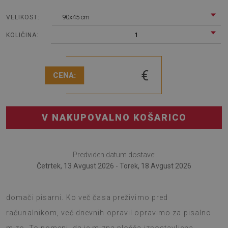
90x45 cm
VELIKOST:
1
KOLIČINA:
€
CENA:
V NAKUPOVALNO KOŠARICO
Predviden datum dostave:
Četrtek, 13 Avgust 2026 - Torek, 18 Avgust 2026
Podloga za pisalno mizo bo uporabna za tiste, ki delajo v
domači pisarni. Ko več časa preživimo pred
računalnikom, več dnevnih opravil opravimo za pisalno