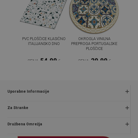
PVC PLOŠČICE KLASIČNO
OKROGLA VINILNA
ITALIJANSKO DNO
PREPROGA PORTUGALSKE
PLOŠČICE
54.99
29.99
CENA:
€
CENA:
€
KUPI ZDAJ
KUPI ZDAJ
Uporabne Informacije
Reklamacije in vračila
Za Stranke
Pravilnik o akcijah
O nas
Politika zasebnosti
Družbena Omrežja
Navodila za namestitev
Pravilnik trgovine