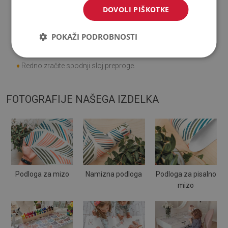
DOVOLI PIŠKOTKE
♦
Kako skrbeti za izdelek?
POKAŽI PODROBNOSTI
♦
Čistite z vlažno krpo -
ne uporabljajte močnih kemikalij.
♦
Redno zračite spodnji sloj preproge.
FOTOGRAFIJE NAŠEGA IZDELKA
Podloga za mizo
Namizna podloga
Podloga za pisalno
mizo