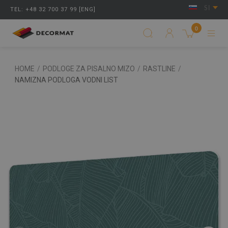
SI
TEL: +48 32 700 37 99 [ENG]
0
HOME
/
PODLOGE ZA PISALNO MIZO
/
RASTLINE
/
NAMIZNA PODLOGA VODNI LIST