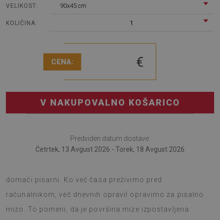
90x45 cm
VELIKOST:
1
KOLIČINA:
€
CENA:
V NAKUPOVALNO KOŠARICO
Predviden datum dostave:
Četrtek, 13 Avgust 2026 - Torek, 18 Avgust 2026
Namizna podloga bo uporabna za tiste, ki delajo v
domači pisarni. Ko več časa preživimo pred
računalnikom, več dnevnih opravil opravimo za pisalno
mizo. To pomeni, da je površina mize izpostavljena