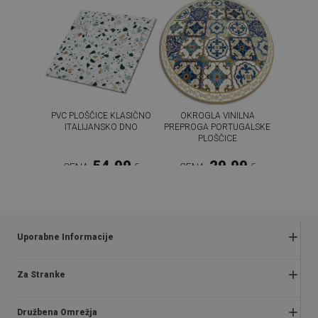
PVC PLOŠČICE KLASIČNO
OKROGLA VINILNA
ITALIJANSKO DNO
PREPROGA PORTUGALSKE
PLOŠČICE
54.99
29.99
CENA:
€
CENA:
€
KUPI ZDAJ
KUPI ZDAJ
Uporabne Informacije
Reklamacije in vračila
Za Stranke
Pravilnik o akcijah
O nas
Politika zasebnosti
Družbena Omrežja