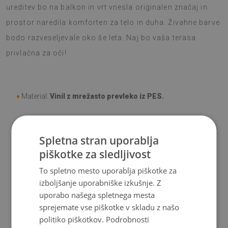
ureditev bo na balkon in vrt vnesla originalen značaj in
prostor naredila komforten za telo in duha. Živahne barve
bodo razveseljevale oko še leta. Naj bo vaša terasa
privlačna za oči!
♦
Material:
Vinil z mrežasto prevleko iz PES
.
♦
Debelina:
1,6 mm.
Spletna stran uporablja
♦
Visoka odpornost na
razbarvanje in UV-žarke.
piškotke za sledljivost
♦
Preproge niso protidrsne;
To spletno mesto uporablja piškotke za
izboljšanje uporabniške izkušnje. Z
♦
Izdelek se enostavno čisti,odporen na madeže in vodo..
uporabo našega spletnega mesta
sprejemate vse piškotke v skladu z našo
♦
Upoštevajte, da poškodbe, ki nastanejo pri uporabi zaradi
politiko piškotkov.
Podrobnosti