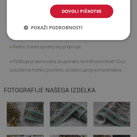
minevanja časa (npr. obraba), niso predmet reklamacije.
DOVOLI PIŠKOTKE
♦
Kako skrbeti za izdelek?
POKAŽI PODROBNOSTI
♦
Čistite z vlažno krpo - ne uporabljajte močnih kemikalij..
♦
Redno zračite spodnji sloj preproge..
♦
Podloga je zasnovana za uporabo na trdih površinah. Če jo
položite na mehko površino, se lahko upogne in premakne.
FOTOGRAFIJE NAŠEGA IZDELKA