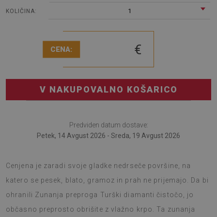
1
KOLIČINA:
€
CENA:
V NAKUPOVALNO KOŠARICO
Predviden datum dostave:
Petek, 14 Avgust 2026 - Sreda, 19 Avgust 2026
Preproga za teraso je sodobni dodatek k ureditvi terase.
Cenjena je zaradi svoje gladke nedrseče površine, na
katero se pesek, blato, gramoz in prah ne prijemajo. Da bi
ohranili Zunanja preproga Turški diamanti čistočo, jo
občasno preprosto obrišite z vlažno krpo. Ta zunanja