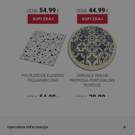
54.99
44.99
CENA:
€
CENA:
€
KUPI ZDAJ
KUPI ZDAJ
PVC PLOŠČICE KLASIČNO
OKROGLA VINILNA
ITALIJANSKO DNO
PREPROGA PORTUGALSKE
PLOŠČICE
54.99
29.99
CENA:
€
CENA:
€
KUPI ZDAJ
KUPI ZDAJ
Uporabne Informacije