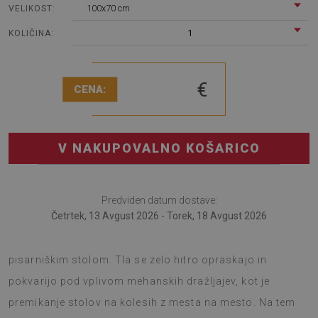
100x70 cm
VELIKOST:
1
KOLIČINA:
€
CENA:
V NAKUPOVALNO KOŠARICO
Predviden datum dostave:
Četrtek, 13 Avgust 2026 - Torek, 18 Avgust 2026
Preproga za pod stol je inovativna rešitev za sobo s
pisarniškim stolom. Tla se zelo hitro opraskajo in
pokvarijo pod vplivom mehanskih dražljajev, kot je
premikanje stolov na kolesih z mesta na mesto. Na tem