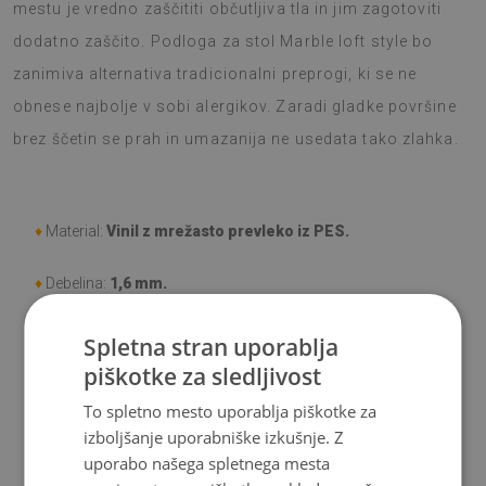
mestu je vredno zaščititi občutljiva tla in jim zagotoviti
dodatno zaščito. Podloga za stol Marble loft style bo
zanimiva alternativa tradicionalni preprogi, ki se ne
obnese najbolje v sobi alergikov. Zaradi gladke površine
brez ščetin se prah in umazanija ne usedata tako zlahka.
♦
Material:
Vinil z mrežasto prevleko iz PES.
♦
Debelina:
1,6 mm.
♦
Visoka odpornost na
razbarvanje in UV-žarke
.
Spletna stran uporablja
piškotke za sledljivost
♦
Preproge niso protidrsne;
To spletno mesto uporablja piškotke za
izboljšanje uporabniške izkušnje. Z
♦
Izdelek se enostavno čisti,odporen na madeže in vodo.
uporabo našega spletnega mesta