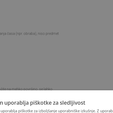
anja časa (npr. obraba), niso predmet
ožite na mehko površino, se lahko
n uporablja piškotke za sledljivost
uporablja piškotke za izboljšanje uporabniške izkušnje. Z upora