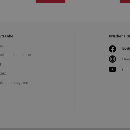
Stranke
Družbena O
as
face
odila za namestitev
inst
g
yout
takt
ašanja in odgovori