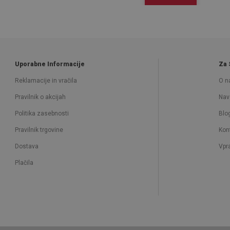
Uporabne Informacije
Za 
Reklamacije in vračila
O n
Pravilnik o akcijah
Nav
Politika zasebnosti
Blo
Pravilnik trgovine
Kon
Dostava
Vpr
Plačila