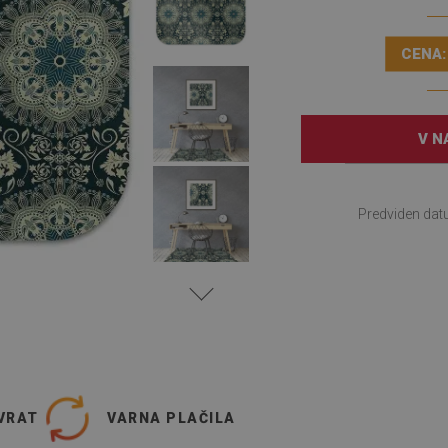
CENA:
V N
Predviden dat
VRAT
VARNA PLAČILA