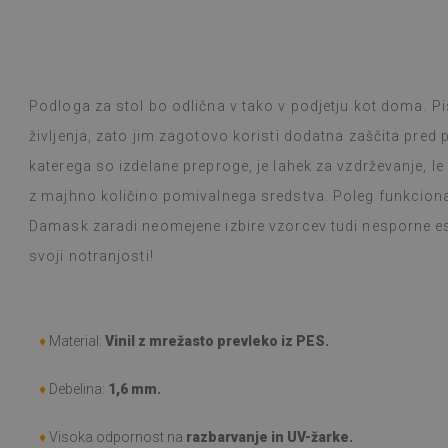
Podloga za stol bo odlična v tako v podjetju kot doma. Pi
življenja, zato jim zagotovo koristi dodatna zaščita pred 
katerega so izdelane preproge, je lahek za vzdrževanje, l
z majhno količino pomivalnega sredstva. Poleg funkciona
Damask zaradi neomejene izbire vzorcev tudi nesporne est
svoji notranjosti!
♦
Material:
Vinil z mrežasto prevleko iz PES.
♦
Debelina:
1,6 mm.
♦
Visoka odpornost na
razbarvanje in UV-žarke
.