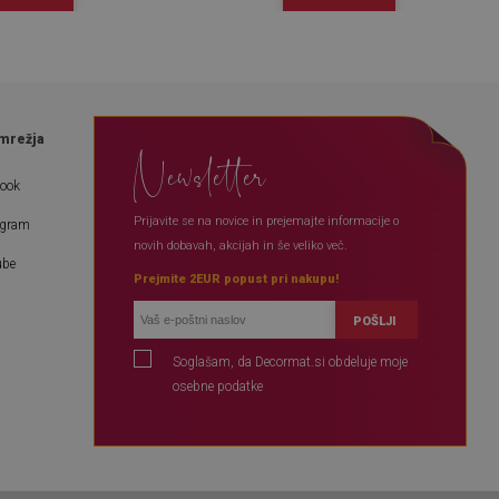
mrežja
Newsletter
book
Prijavite se na novice in prejemajte informacije o
agram
novih dobavah, akcijah in še veliko več.
ube
Prejmite 2EUR popust pri nakupu!
POŠLJI
Soglašam, da Decormat.si obdeluje moje
osebne podatke