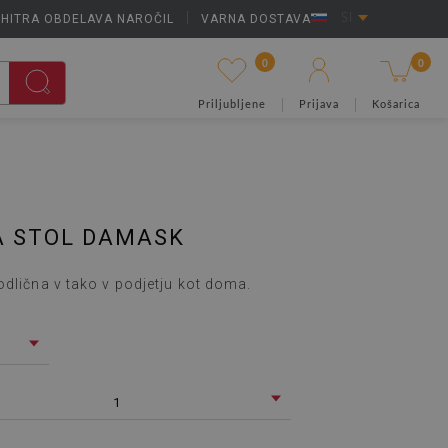
HITRA OBDELAVA NAROČIL
|
VARNA DOSTAVA
SI
0
0
Priljubljene
Prijava
Košarica
A STOL DAMASK
odlična v tako v podjetju kot doma.
1