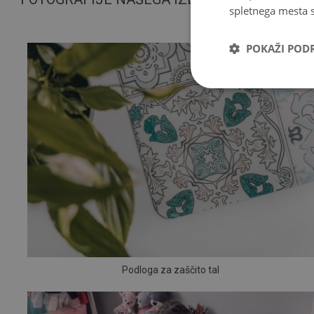
spletnega mesta s
POKAŽI POD
Podloga za zaščito tal