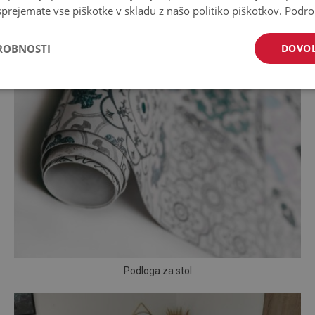
prejemate vse piškotke v skladu z našo politiko piškotkov.
Podro
ROBNOSTI
DOVOL
Podloga za stol