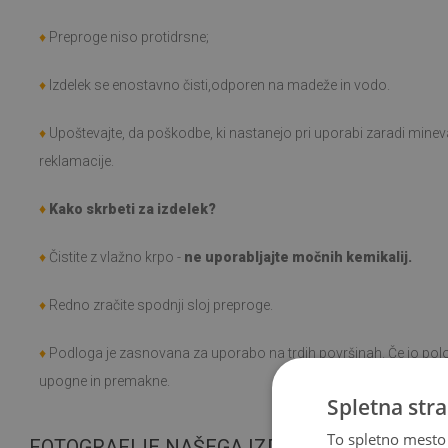
♦
Preproge niso protidrsne;
♦
Izdelek se enostavno čisti,odporen na madeže in vodo.
♦
Upoštevajte, da poškodbe, ki nastanejo pri uporabi zaradi minev
reklamacije.
♦
Kako skrbeti za izdelek?
♦
Čistite z vlažno krpo -
ne uporabljajte močnih kemikalij.
♦
Redno zračite spodnji sloj preproge.
♦
Podloga je zasnovana za uporabo na trdih površinah. Če jo pol
upogne in premakne.
Spletna stra
To spletno mesto 
FOTOGRAFIJE NAŠEGA IZDELKA