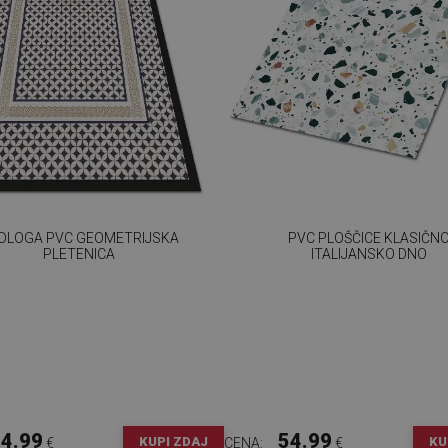
DLOGA PVC GEOMETRIJSKA
PVC PLOŠČICE KLASIČN
PLETENICA
ITALIJANSKO DNO
4.99
54.99
KUPI ZDAJ
KU
€
CENA:
€