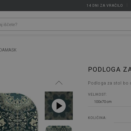
14 DNI ZA VRAČILO
|
 DAMASK
PODLOGA Z
Podloga za stol bo 
VELIKOST:
100x70 cm
KOLIČINA: