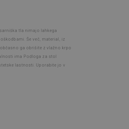
sarniška tla nimajo lahkega
poškodbami. Še več, material, iz
e občasno ga obrišite z vlažno krpo
lnosti ima Podloga za stol
etske lastnosti. Uporabite jo v