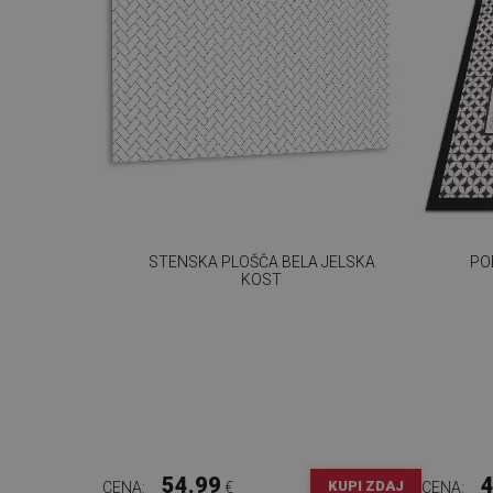
STENSKA PLOŠČA BELA JELSKA
PO
KOST
54.99
4
KUPI ZDAJ
CENA:
€
CENA: