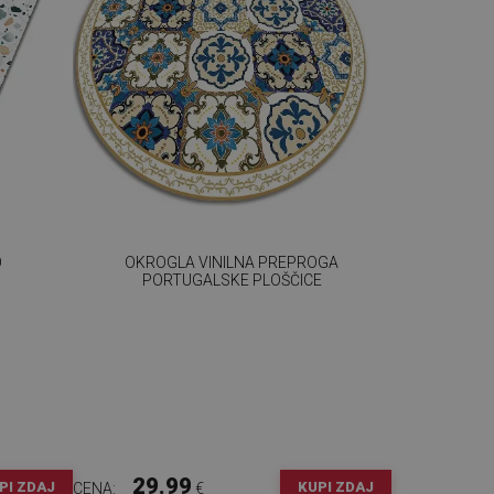
O
OKROGLA VINILNA PREPROGA
PORTUGALSKE PLOŠČICE
29.99
PI ZDAJ
KUPI ZDAJ
CENA:
€