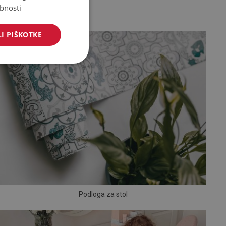
bnosti
I PIŠKOTKE
Podloga za stol