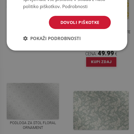
politiko piškotkov.
Podrobnosti
PODLOGA ZA STOL FLORAL
COMPOSITION
DOVOLI PIŠKOTKE
PODLOGA ZA STOL YELLOW WHITE
49.99
CENA:
€
PATTERN
POKAŽI PODROBNOSTI
KUPI ZDAJ
49.99
CENA:
€
KUPI ZDAJ
PODLOGA ZA STOL FLORAL
ORNAMENT