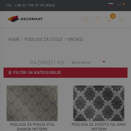
SI
TEL: +48 32 700 37 99 [ENG]
0
HOME
/
PODLOGE ZA STOLE
/
VINTAGE
RAZVRSTI PO:
Bestseller
☰ FILTRI IN KATEGORIJE
PODLOGA ZA PISALNI STOL
PODLOGA ZA ZAŠČITO TAL GRAY
DAMASK PATTERN
PATTERN