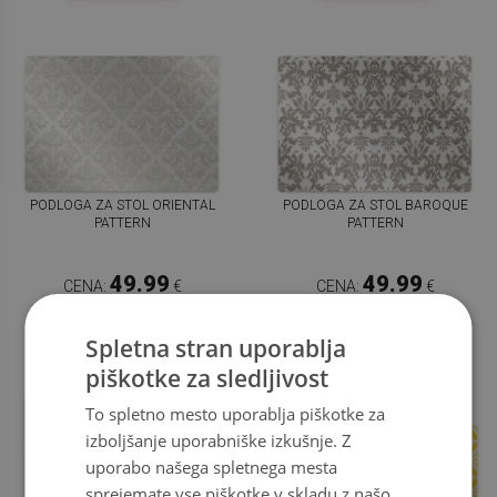
PODLOGA ZA STOL ORIENTAL
PODLOGA ZA STOL BAROQUE
PATTERN
PATTERN
49.99
49.99
CENA:
€
CENA:
€
KUPI ZDAJ
KUPI ZDAJ
Spletna stran uporablja
piškotke za sledljivost
To spletno mesto uporablja piškotke za
izboljšanje uporabniške izkušnje. Z
uporabo našega spletnega mesta
sprejemate vse piškotke v skladu z našo