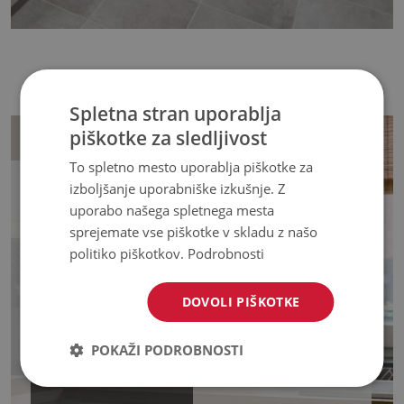
Spletna stran uporablja
piškotke za sledljivost
To spletno mesto uporablja piškotke za
izboljšanje uporabniške izkušnje. Z
PONEDELJEK, 8 DECEMBER 2025
Blog
uporabo našega spletnega mesta
Kako izbrati barvo ploščic za kuhinjsko
sprejemate vse piškotke v skladu z našo
pohištvo - pravila, ki bodo olajšala izbiro
politiko piškotkov.
Podrobnosti
Izbira pravih ploščic za kuhinjo je izjemnega pomena za videz
DOVOLI PIŠKOTKE
celotnega interierja - stena nad pultom je tista, ki pogosto najprej
pade v oči.
POKAŽI PODROBNOSTI
PREBERITE VEČ