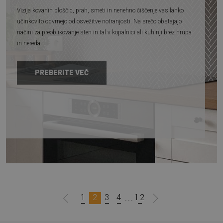
Vizija kovanih ploščic, prah, smeti in nenehno čiščenje vas lahko
učinkovito odvrnejo od osvežitve notranjosti. Na srečo obstajajo
načini za preoblikovanje sten in tal v kopalnici ali kuhinji brez hrupa
in nereda.
PREBERITE VEČ
1
2
3
4
12
...