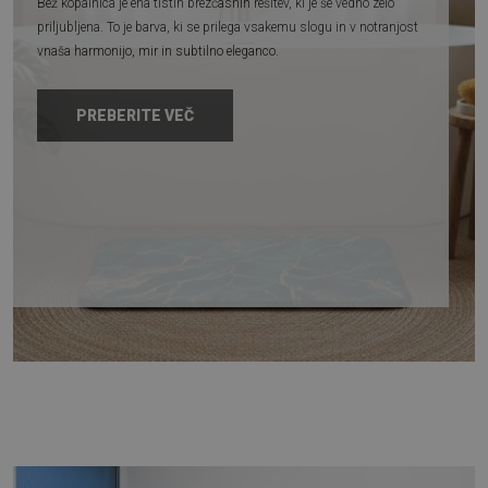
Bež kopalnica je ena tistih brezčasnih rešitev, ki je še vedno zelo
priljubljena. To je barva, ki se prilega vsakemu slogu in v notranjost
vnaša harmonijo, mir in subtilno eleganco.
PREBERITE VEČ